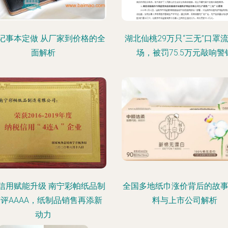
记事本定做 从厂家到价格的全
湖北仙桃29万只“三无”口罩
面解析
场，被罚75.5万元敲响警
信用赋能升级 南宁彩帕纸品制
全国多地纸巾涨价背后的故事
评AAAA，纸制品销售再添新
料与上市公司解析
动力