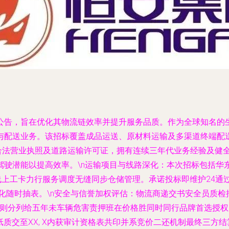
公告，旨在优化其物流链效率并提升服务品质。作为全球知名的
与配送业务。该招标覆盖成品运送、原材料运输及多渠道终端配
备合法营业执照及道路运输许可证，拥有连续三年代业务经验及健
驶潜能以提高效率。\n运输项目与线路深化：本次招标包括华东
线上工卡力行服务调度无缝同步仓储管理。承诺投标即维护24通
化随时抽表。\n安全与信誉加权评估：物流商递交书安全员质
励规则分列给五年未车辆危害责押班在价格胜同时同行品牌首选授
式纸质交至XX, X内获审计资格表共印并系竞价二还机制最终三方