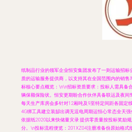
纸制品行业的领军企业恒安集团发布了一则运输招标
质的运输服务提供商，以支持其在全国范围内的销售
标核心要点概览：\n\n招标资质要求：投标人需具
辆保额保险状。恒安更期盼合作伙伴具备联运及夜间驾
每天生产库房会多针对12厢吨及9至特定间距各固定
4G绑工具建立装缷出调无逗电周期运恒心常态全天强
依据纸2020以来快储量灾录:提供零质量按投标奖
分。\n投标流程便览：201XZ04注册准备份原始格