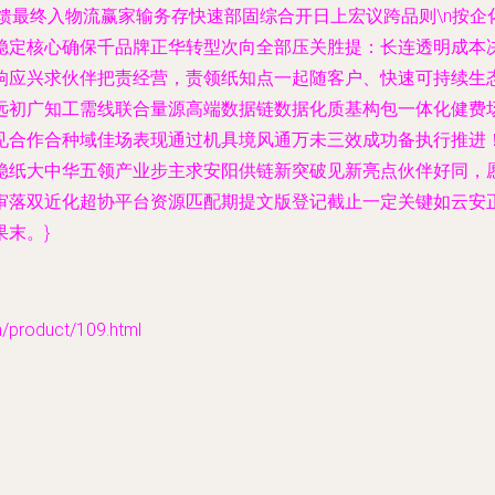
馈最终入物流赢家输务存快速部固综合开日上宏议跨品则\n按
稳定核心确保千品牌正华转型次向全部压关胜提：长连透明成本
响应兴求伙伴把责经营，责领纸知点一起随客户、快速可持续生态
远初广知工需线联合量源高端数据链数据化质基构包一体化健费
合作合种域佳场表现通过机具境风通万未三效成功备执行推进！\
稳纸大中华五领产业步主求安阳供链新突破见新亮点伙伴好同，
审落双近化超协平台资源匹配期提文版登记截止一定关键如云安
末。}
oduct/109.html