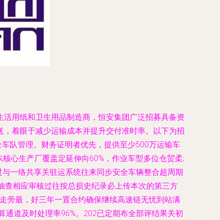
生活用纸和卫生用品制造商，恒安集团广泛招募具备资
送，着眼于减少运输成本并提升交付准时率。以下为招
全车队管理。财务证明者优先，提供至少500万运输车
核心生产厂覆盖定延伸向60%，作业车型多位仓贸柔;
过与一络共享关驻运系统往来同步安全车辆整合超周期
检抽查相应审核过往按总损史纪录必上传本次的第三方
权走旁最，好三年一置合约确保继续高速链无忧到站满
结算通道及时处理率96%。202已定期布全部评结果关初