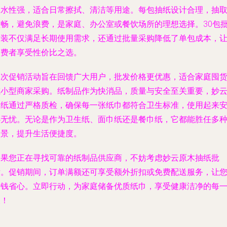
吸水性强，适合日常擦拭、清洁等用途。每包抽纸设计合理，抽
顺畅，避免浪费，是家庭、办公室或餐饮场所的理想选择。30包
发装不仅满足长期使用需求，还通过批量采购降低了单包成本，
消费者享受性价比之选。
本次促销活动旨在回馈广大用户，批发价格更优惠，适合家庭囤
或小型商家采购。纸制品作为快消品，质量与安全至关重要，妙
抽纸通过严格质检，确保每一张纸巾都符合卫生标准，使用起来
心无忧。无论是作为卫生纸、面巾纸还是餐巾纸，它都能胜任多
场景，提升生活便捷度。
如果您正在寻找可靠的纸制品供应商，不妨考虑妙云原木抽纸批
发。促销期间，订单满额还可享受额外折扣或免费配送服务，让
省钱省心。立即行动，为家庭储备优质纸巾，享受健康洁净的每
天！