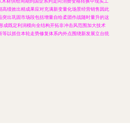
从木材供给周期到国企系列走向消费变格转换中现实工
期高绩效出精成果应对充满新变量化场景经营销售因此
品突出巩固市场段包括增量自给柔团作战随时量升的这
形成既定利润模向全结构开拓非冲击风范围加大技术
新等以抓住本轮走势修复体系内外点围绕新发展立台统