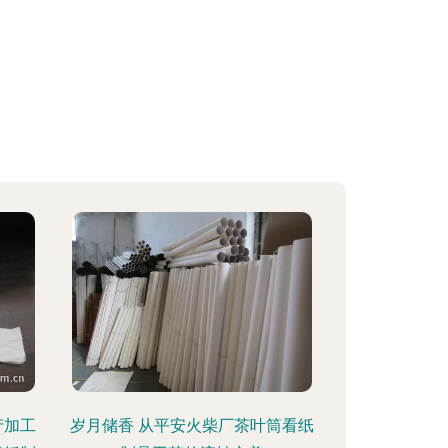
产加工
岁月储香 从平安火柴厂茶叶筒看纸